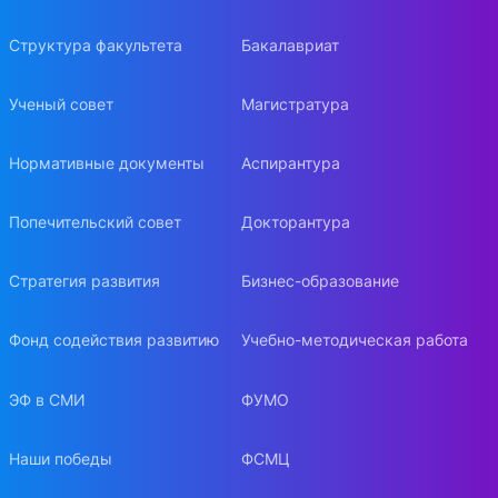
Структура факультета
Бакалавриат
Ученый совет
Магистратура
Нормативные документы
Аспирантура
Попечительский совет
Докторантура
Стратегия развития
Бизнес-образование
Фонд содействия развитию
Учебно-методическая работа
ЭФ в СМИ
ФУМО
Наши победы
ФСМЦ