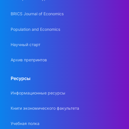
BRICS Journal of Economics
Population and Economics
Научный старт
Архив препринтов
Ресурсы
Информационные ресурсы
Книги экономического факультета
Учебная полка