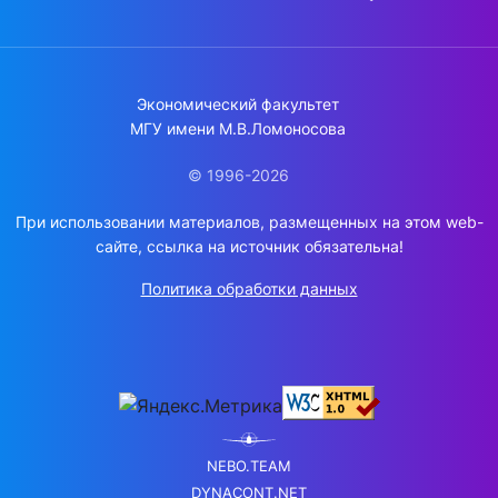
Экономический факультет
МГУ имени М.В.Ломоносова
© 1996-2026
При использовании материалов, размещенных на этом web-
сайте, ссылка на источник обязательна!
Политика обработки данных
NEBO.TEAM
DYNACONT.NET