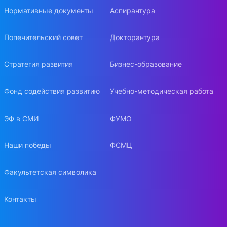
Нормативные документы
Аспирантура
Попечительский совет
Докторантура
Стратегия развития
Бизнес-образование
Фонд содействия развитию
Учебно-методическая работа
ЭФ в СМИ
ФУМО
Наши победы
ФСМЦ
Факультетская символика
Контакты