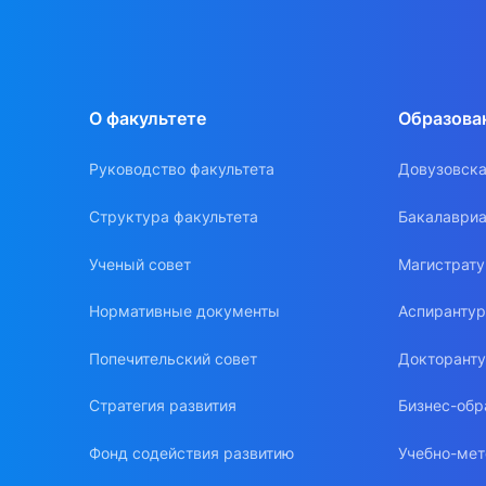
О факультете
Образова
Руководство факультета
Довузовска
Структура факультета
Бакалавриа
Ученый совет
Магистрат
Нормативные документы
Аспиранту
Попечительский совет
Докторант
Стратегия развития
Бизнес-обр
Фонд содействия развитию
Учебно-мет