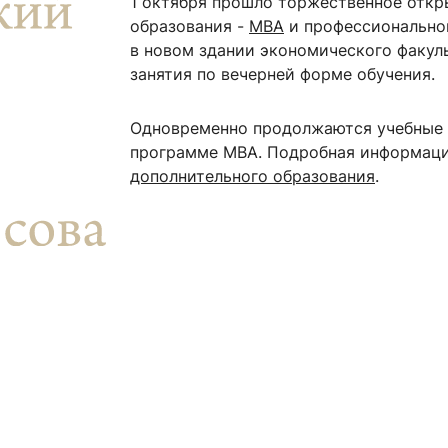
1 октября прошло торжественное откр
ентр биоэкономики и эко-инноваций ЭФ МГУ
Прикрепление
Иностранным студентам
образования -
МВА
и профессионально
Закрепление
в новом здании экономического факул
занятия по вечерней форме обучения.
стажировка и трудоустройство
Контакты
Информационные ре
Одновременно продолжаются учебные з
мического факультета»
ствия трудоустройству
Читальный зал
программе МВА. Подробная информаци
я: «Экономика»
ытия / мероприятия
Электронные и цифровы
дополнительного образования
.
Издания факультета
Учебная полка
Информационно-аналити