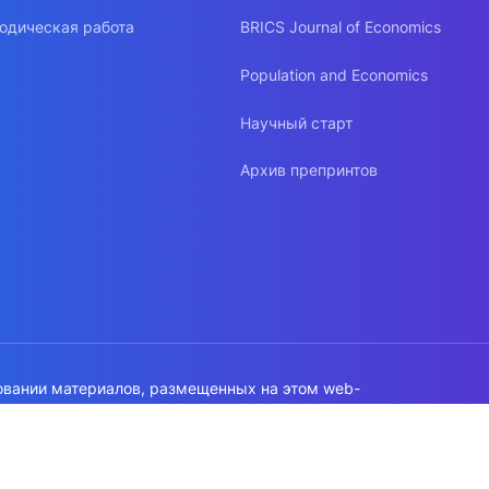
одическая работа
BRICS Journal of Economics
Population and Economics
Научный старт
Архив препринтов
овании материалов, размещенных на этом web-
а на источник обязательна!
работки данных