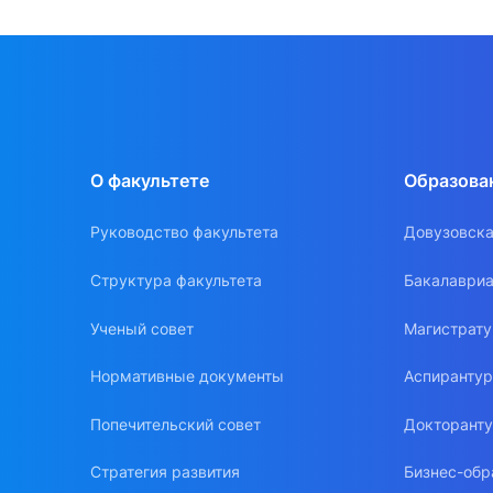
О факультете
Образова
Руководство факультета
Довузовска
Структура факультета
Бакалавриа
Ученый совет
Магистрат
Нормативные документы
Аспиранту
Попечительский совет
Докторант
Стратегия развития
Бизнес-обр