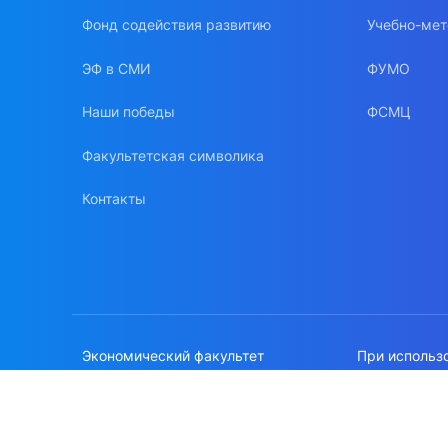
Фонд содействия развитию
Учебно-мет
ЭФ в СМИ
ФУМО
Наши победы
ФСМЦ
Факультетская символика
Контакты
Экономический факультет
При использ
МГУ имени М.В.Ломоносова
сайте, ссылк
Политика об
© 1996-2026