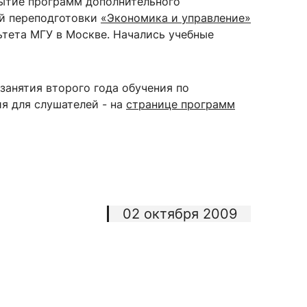
ытие программ дополнительного
й переподготовки
«Экономика и управление»
ьтета МГУ в Москве. Начались учебные
сурсы
ИИ в образовании
анятия второго года обучения по
Студентам
я для слушателей - на
странице программ
е базы
Преподавателям
ческий отдел
02 октября 2009