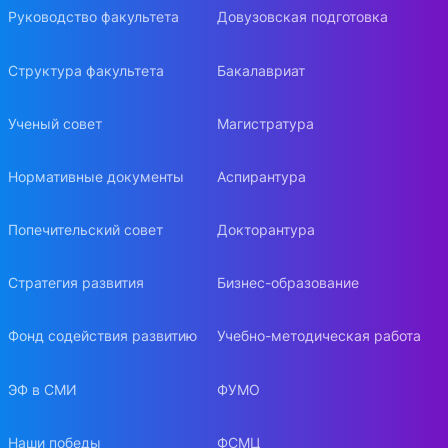
Руководство факультета
Довузовская подготовка
Структура факультета
Бакалавриат
Ученый совет
Магистратура
Нормативные документы
Аспирантура
Попечительский совет
Докторантура
Стратегия развития
Бизнес-образование
Фонд содействия развитию
Учебно-методическая работа
ЭФ в СМИ
ФУМО
Наши победы
ФСМЦ