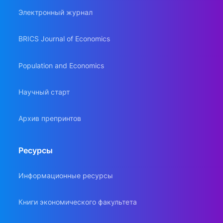
Электронный журнал
BRICS Journal of Economics
Population and Economics
Научный старт
Архив препринтов
Ресурсы
Информационные ресурсы
Книги экономического факультета