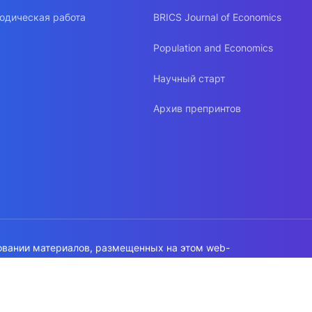
одическая работа
BRICS Journal of Economics
Population and Economics
Научный старт
Архив препринтов
овании материалов, размещенных на этом web-
а на источник обязательна!
работки данных