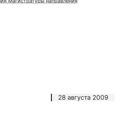
ения Магистратуры направления
сурсы
ИИ в образовании
Студентам
е базы
Преподавателям
ческий отдел
28 августа 2009