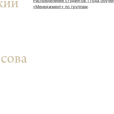
Распределение студентов 1 года обуч
ентр биоэкономики и эко-инноваций ЭФ МГУ
Прикрепление
Иностранным студентам
«Менеджмент» по группам
.
Закрепление
стажировка и трудоустройство
Контакты
Информационные ре
мического факультета»
ствия трудоустройству
Читальный зал
я: «Экономика»
ытия / мероприятия
Электронные и цифровы
Издания факультета
Учебная полка
Информационно-аналити