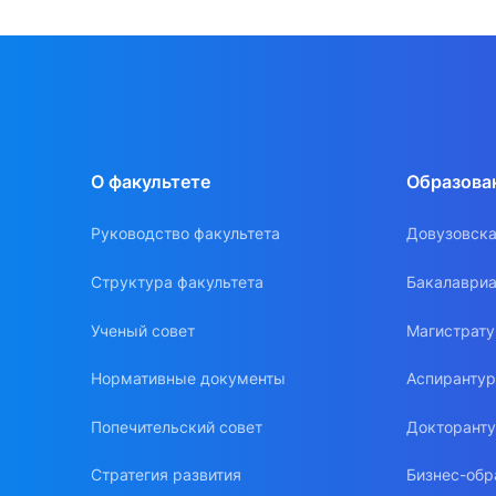
О факультете
Образова
Руководство факультета
Довузовска
Структура факультета
Бакалавриа
Ученый совет
Магистрат
Нормативные документы
Аспиранту
Попечительский совет
Докторант
Стратегия развития
Бизнес-обр