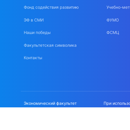
Фонд содействия развитию
Учебно-мет
ЭФ в СМИ
ФУМО
Наши победы
ФСМЦ
Факультетская символика
Контакты
Экономический факультет
При использ
МГУ имени М.В.Ломоносова
сайте, ссылк
Политика об
© 1996-2026