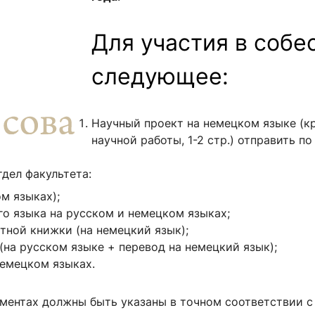
ентр биоэкономики и эко-инноваций ЭФ МГУ
Прикрепление
Иностранным студентам
Закрепление
Для участия в соб
стажировка и трудоустройство
Контакты
Информационные ре
следующее:
мического факультета»
ствия трудоустройству
Читальный зал
я: «Экономика»
ытия / мероприятия
Электронные и цифровы
Научный проект на немецком языке (к
научной работы, 1-2 стр.) отправить п
Издания факультета
Учебная полка
дел факультета:
Информационно-аналити
м языках);
о языка на русском и немецком языках;
тной книжки (на немецкий язык);
на русском языке + перевод на немецкий язык);
немецком языках.
ументах должны быть указаны в точном соответствии с