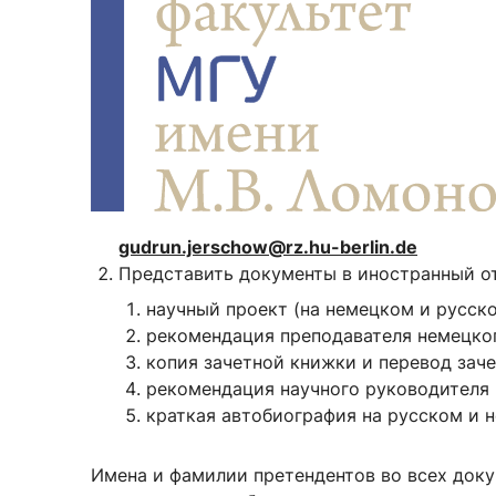
Новости / события / мероприятия
Совет Молодых Ученых
Ц
Оплата обучения онлайн
Научный старт
Межфакультетские курсы
Журналы
Практика, 
Курсы
Электронный журнал «Научные исследования эконо
Служба содей
Расписание
Журнал «Вестник Московского университета». Сери
Новости / соб
Часто задаваемые вопросы
Электронный журнал «Население и экономика»
gudrun.jerschow@rz.hu-berlin.de
Новости / события / мероприятия
BRICS Journal of Economics
Представить документы в иностранный от
научный проект (на немецком и русско
рекомендация преподавателя немецког
копия зачетной книжки и перевод заче
рекомендация научного руководителя (
краткая автобиография на русском и 
Имена и фамилии претендентов во всех док