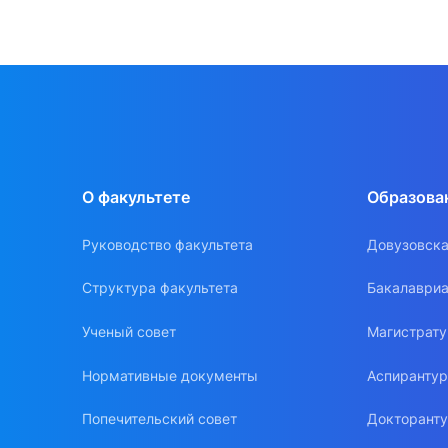
О факультете
Образова
Руководство факультета
Довузовска
Структура факультета
Бакалавриа
Ученый совет
Магистрат
Нормативные документы
Аспиранту
Попечительский совет
Докторант