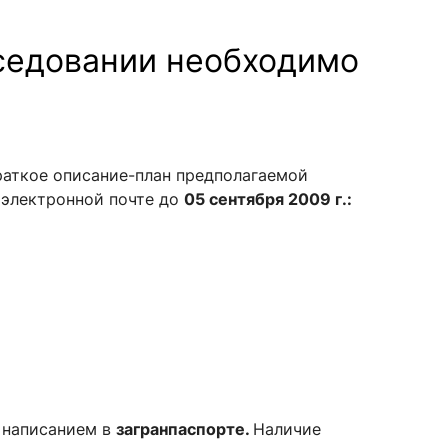
еседовании необходимо
сурсы
ИИ в образовании
Студентам
е базы
Преподавателям
раткое описание-план предполагаемой
о электронной почте до
05 сентября 2009 г.:
ческий отдел
 написанием в
загранпаспорте.
Наличие