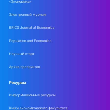
«Экономика»
Электронный журнал
BRICS Journal of Economics
Population and Economics
Научный старт
Архив препринтов
Ресурсы
Информационные ресурсы
Книги экономического факультета