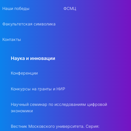
Наши победы
ФСМЦ
Факультетская символика
Контакты
Наука и инновации
Конференции
Конкурсы на гранты и НИР
Научный семинар по исследованиям цифровой
экономики
Вестник Московского университета. Серия: