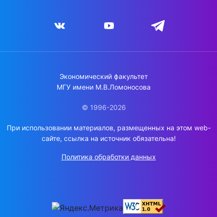
Экономический факультет
МГУ имени М.В.Ломоносова
© 1996-2026
При использовании материалов, размещенных на этом web-
сайте, ссылка на источник обязательна!
Политика обработки данных