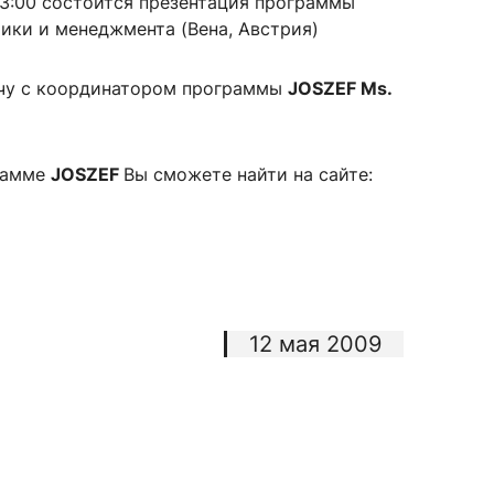
о 13:00 состоится презентация программы
ики и менеджмента (Вена, Австрия)
чу с координатором программы
JOSZEF Ms.
сурсы
ИИ в образовании
Студентам
рамме
JOSZEF
Вы сможете найти на сайте:
е базы
Преподавателям
ческий отдел
12 мая 2009