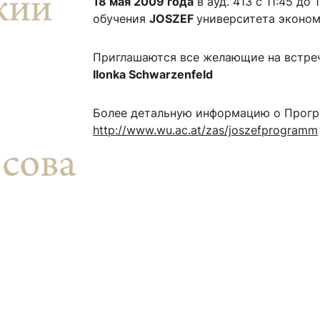
18 мая 2009 года
в ауд. 413 с 11:45 д
ентр биоэкономики и эко-инноваций ЭФ МГУ
Прикрепление
Иностранным студентам
обучения
JOSZEF
университета эконом
Закрепление
Приглашаются все желающие на встре
стажировка и трудоустройство
Контакты
Информационные ре
Ilonka Schwarzenfeld
мического факультета»
ствия трудоустройству
Читальный зал
Более детальную информацию о Прог
я: «Экономика»
ытия / мероприятия
Электронные и цифровы
http://www.wu.ac.at/zas/joszefprogramm
Издания факультета
Учебная полка
Информационно-аналити