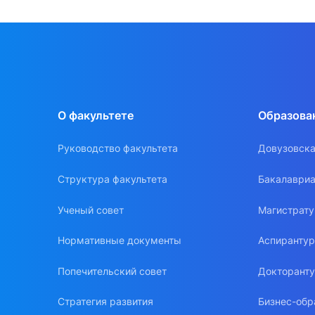
О факультете
Образова
Руководство факультета
Довузовска
Структура факультета
Бакалавриа
Ученый совет
Магистрат
Нормативные документы
Аспиранту
Попечительский совет
Докторант
Стратегия развития
Бизнес-обр