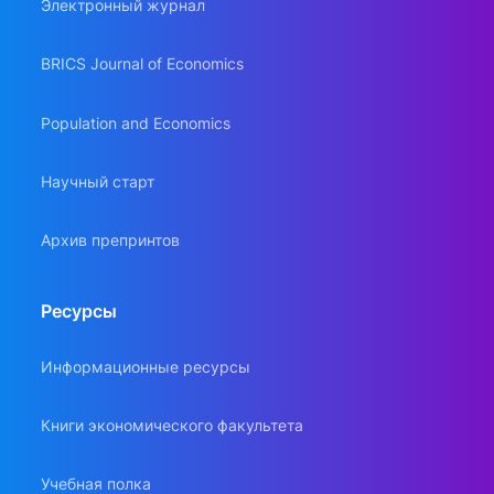
Электронный журнал
BRICS Journal of Economics
Population and Economics
Научный старт
Архив препринтов
Ресурсы
Информационные ресурсы
Книги экономического факультета
Учебная полка