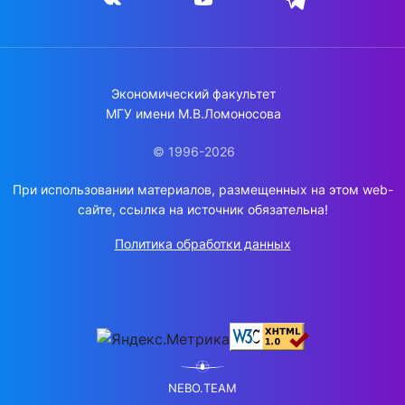
Экономический факультет
МГУ имени М.В.Ломоносова
© 1996-2026
При использовании материалов, размещенных на этом web-
сайте, ссылка на источник обязательна!
Политика обработки данных
NEBO.TEAM