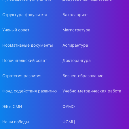
Структура факультета
Бакалавриат
Ученый совет
Магистратура
Нормативные документы
Аспирантура
Попечительский совет
Докторантура
Стратегия развития
Бизнес-образование
Фонд содействия развитию
Учебно-методическая работа
ЭФ в СМИ
ФУМО
Наши победы
ФСМЦ