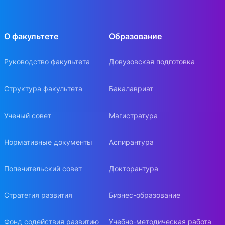
О факультете
Образование
Руководство факультета
Довузовская подготовка
Структура факультета
Бакалавриат
Ученый совет
Магистратура
Нормативные документы
Аспирантура
Попечительский совет
Докторантура
Стратегия развития
Бизнес-образование
Фонд содействия развитию
Учебно-методическая работа