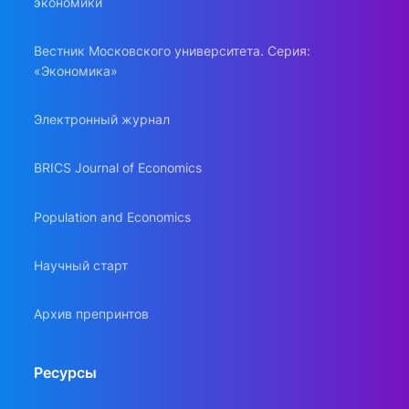
экономики
Вестник Московского университета. Серия:
«Экономика»
Электронный журнал
BRICS Journal of Economics
Population and Economics
Научный старт
Архив препринтов
Ресурсы