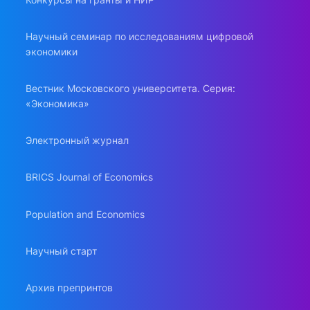
Научный семинар по исследованиям цифровой
экономики
Вестник Московского университета. Серия:
«Экономика»
Электронный журнал
BRICS Journal of Economics
Population and Economics
Научный старт
Архив препринтов