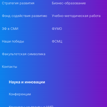
Стратегия развития
Бизнес-образование
Фонд содействия развитию
Учебно-методическая работа
ЭФ в СМИ
ФУМО
Наши победы
ФСМЦ
Факультетская символика
Контакты
Наука и инновации
Конференции
Конкурсы на гранты и НИР