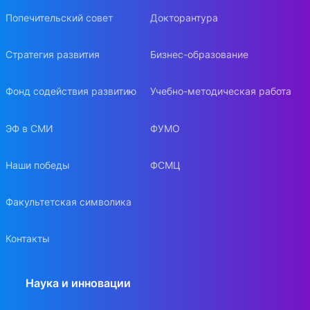
Попечительский совет
Докторантура
Стратегия развития
Бизнес-образование
Фонд содействия развитию
Учебно-методическая работа
ЭФ в СМИ
ФУМО
Наши победы
ФСМЦ
Факультетская символика
Контакты
Наука и инновации