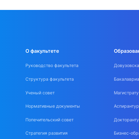
О факультете
Образова
Руководство факультета
Довузовска
Структура факультета
Бакалавриа
Ученый совет
Магистрат
Нормативные документы
Аспиранту
Попечительский совет
Докторант
Стратегия развития
Бизнес-обр