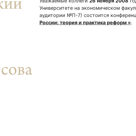
Уважаемые коллеги
26 ноября 2008
го
ентр биоэкономики и эко-инноваций ЭФ МГУ
Прикрепление
Иностранным студентам
Университете на экономическом факул
Закрепление
аудитории №П-7) состоится конферен
России: теория и практика реформ »
.
стажировка и трудоустройство
Контакты
Информационные ре
мического факультета»
ствия трудоустройству
Читальный зал
я: «Экономика»
ытия / мероприятия
Электронные и цифровы
Издания факультета
Учебная полка
Информационно-аналити