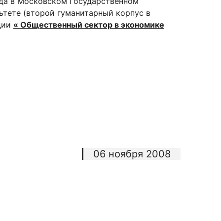
да в Московском Государственном
ьтете (второй гуманитарный корпус в
ции
« Общественный сектор в экономике
сурсы
ИИ в образовании
Студентам
е базы
Преподавателям
ческий отдел
06 ноября 2008