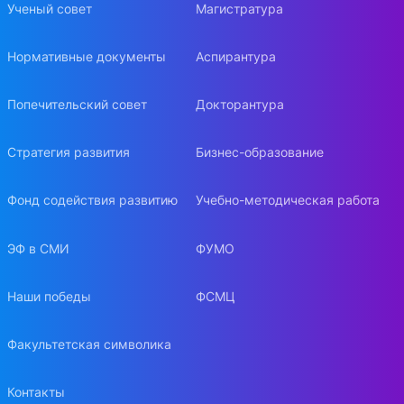
Ученый совет
Магистратура
Нормативные документы
Аспирантура
Попечительский совет
Докторантура
Стратегия развития
Бизнес-образование
Фонд содействия развитию
Учебно-методическая работа
ЭФ в СМИ
ФУМО
Наши победы
ФСМЦ
Факультетская символика
Контакты