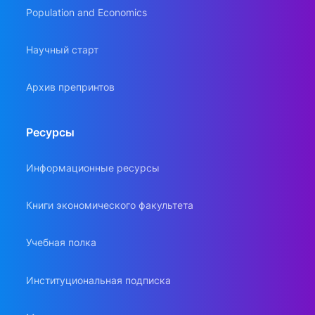
Population and Economics
Научный старт
Архив препринтов
Ресурсы
Информационные ресурсы
Книги экономического факультета
Учебная полка
Институциональная подписка