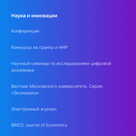
Наука и инновации
Конференции
Конкурсы на гранты и НИР
Научный семинар по исследованиям цифровой
экономики
Вестник Московского университета. Серия:
«Экономика»
Электронный журнал
BRICS Journal of Economics