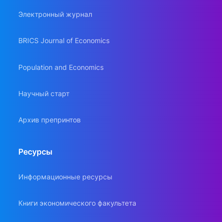
Электронный журнал
BRICS Journal of Economics
Population and Economics
Научный старт
Архив препринтов
Ресурсы
Информационные ресурсы
Книги экономического факультета