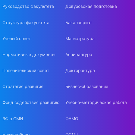
Руководство факультета
Довузовская подготовка
Структура факультета
Бакалавриат
Ученый совет
Магистратура
Нормативные документы
Аспирантура
Попечительский совет
Докторантура
Стратегия развития
Бизнес-образование
Фонд содействия развитию
Учебно-методическая работа
ЭФ в СМИ
ФУМО
Наши победы
ФСМЦ