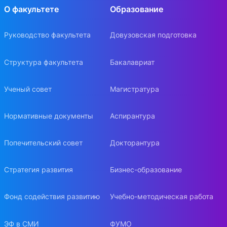
О факультете
Образование
Руководство факультета
Довузовская подготовка
Структура факультета
Бакалавриат
Ученый совет
Магистратура
Нормативные документы
Аспирантура
Попечительский совет
Докторантура
Стратегия развития
Бизнес-образование
Фонд содействия развитию
Учебно-методическая работа
ЭФ в СМИ
ФУМО