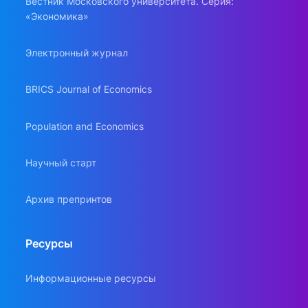
Вестник Московского университета. Серия:
«Экономика»
Электронный журнал
BRICS Journal of Economics
Population and Economics
Научный старт
Архив препринтов
Ресурсы
Информационные ресурсы