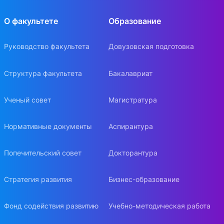
О факультете
Образование
Руководство факультета
Довузовская подготовка
Структура факультета
Бакалавриат
Ученый совет
Магистратура
Нормативные документы
Аспирантура
Попечительский совет
Докторантура
Стратегия развития
Бизнес-образование
Фонд содействия развитию
Учебно-методическая работа