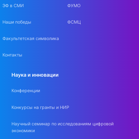
ЭФ в СМИ
ФУМО
Наши победы
ФСМЦ
Факультетская символика
Контакты
Наука и инновации
Конференции
Конкурсы на гранты и НИР
Научный семинар по исследованиям цифровой
экономики