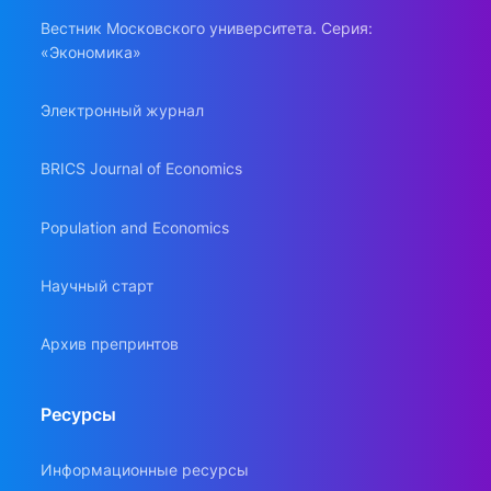
Вестник Московского университета. Серия:
«Экономика»
Электронный журнал
BRICS Journal of Economics
Population and Economics
Научный старт
Архив препринтов
Ресурсы
Информационные ресурсы