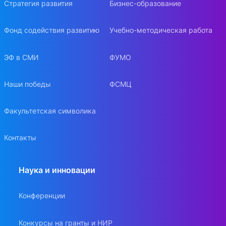
Стратегия развития
Бизнес-образование
Фонд содействия развитию
Учебно-методическая работа
ЭФ в СМИ
ФУМО
Наши победы
ФСМЦ
Факультетская символика
Контакты
Наука и инновации
Конференции
Конкурсы на гранты и НИР