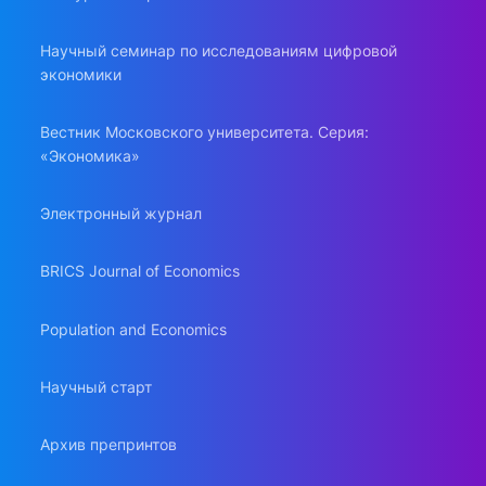
Научный семинар по исследованиям цифровой
экономики
Вестник Московского университета. Серия:
«Экономика»
Электронный журнал
BRICS Journal of Economics
Population and Economics
Научный старт
Архив препринтов