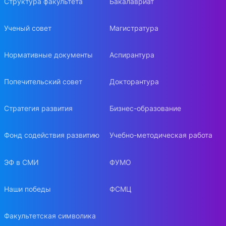
Структура факультета
Бакалавриат
Ученый совет
Магистратура
Нормативные документы
Аспирантура
Попечительский совет
Докторантура
Стратегия развития
Бизнес-образование
Фонд содействия развитию
Учебно-методическая работа
ЭФ в СМИ
ФУМО
Наши победы
ФСМЦ
Факультетская символика