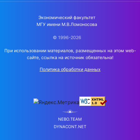
Экономический факультет
МГУ имени М.В.Ломоносова
© 1996-2026
При использовании материалов, размещенных на этом web-
сайте, ссылка на источник обязательна!
Политика обработки данных
NEBO.TEAM
DYNACONT.NET