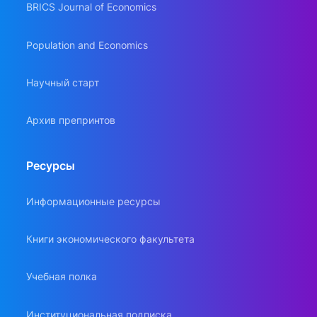
BRICS Journal of Economics
Population and Economics
Научный старт
Архив препринтов
Ресурсы
Информационные ресурсы
Книги экономического факультета
Учебная полка
Институциональная подписка