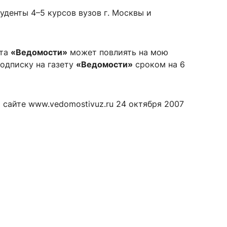
уденты 4–5 курсов вузов г. Москвы и
сурсы
ИИ в образовании
ета
«Ведомости»
может повлиять на мою
подписку на газету
«Ведомости»
сроком на 6
Студентам
е базы
Преподавателям
 сайте www.vedomostivuz.ru 24 октября 2007
ческий отдел