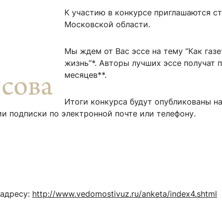
ентр биоэкономики и эко-инноваций ЭФ МГУ
Прикрепление
Иностранным студентам
К участию в конкурсе приглашаются ст
Закрепление
Московской области.
стажировка и трудоустройство
Контакты
Информационные ре
Мы ждем от Вас эссе на тему “Как газ
жизнь”*. Авторы лучших эссе получат 
мического факультета»
ствия трудоустройству
Читальный зал
месяцев**.
я: «Экономика»
ытия / мероприятия
Электронные и цифровы
Издания факультета
Итоги конкурса будут опубликованы на
ии подписки по электронной почте или телефону.
Учебная полка
Информационно-аналити
 адресу:
http://www.vedomostivuz.ru/anketa/index4.shtml