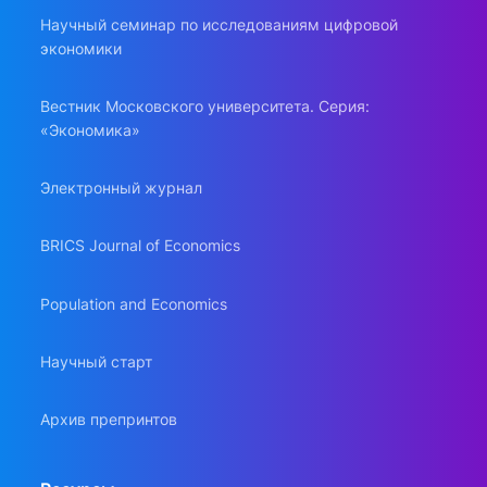
Научный семинар по исследованиям цифровой
экономики
Вестник Московского университета. Серия:
«Экономика»
Электронный журнал
BRICS Journal of Economics
Population and Economics
Научный старт
Архив препринтов