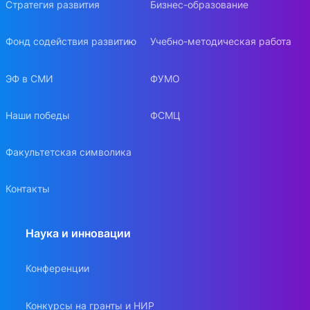
Стратегия развития
Бизнес-образование
Фонд содействия развитию
Учебно-методическая работа
ЭФ в СМИ
ФУМО
Наши победы
ФСМЦ
Факультетская символика
Контакты
Наука и инновации
Конференции
Конкурсы на гранты и НИР