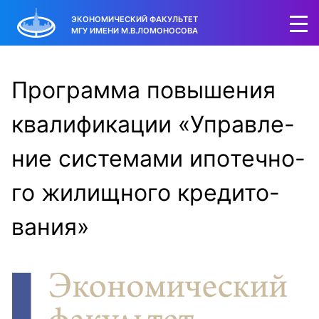
ЭКОНОМИЧЕСКИЙ ФАКУЛЬТЕТ
МГУ ИМЕНИ М.В.ЛОМОНОСОВА
Прог­рамма по­выше­ния
ква­лифи­кации «Управ­ле­
ние сис­те­мами ипо­теч­но­
го жи­лищ­но­го кре­дито­
вания»