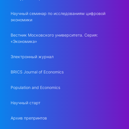
Научный семинар по исследованиям цифровой
экономики
Вестник Московского университета. Серия:
«Экономика»
Электронный журнал
BRICS Journal of Economics
Population and Economics
Научный старт
Архив препринтов