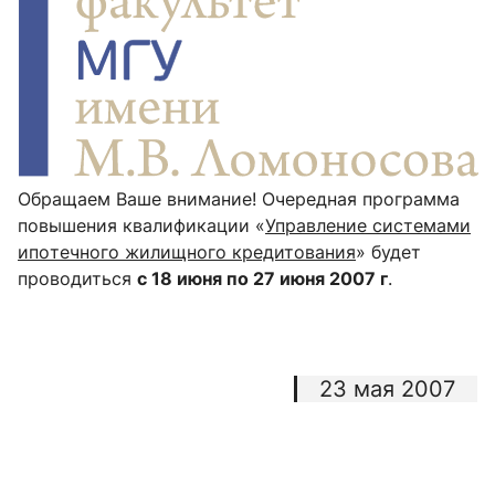
Обращаем Ваше внимание! Очередная программа
повышения квалификации «
Управ­ле­ние сис­те­мами
ипо­теч­но­го жи­лищ­но­го кре­дито­вания
» будет
проводиться
с 18 июня по 27 июня 2007 г
.
23 мая 2007