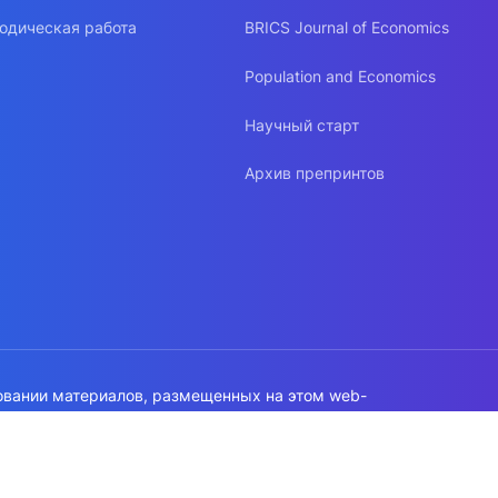
одическая работа
BRICS Journal of Economics
Population and Economics
Научный старт
Архив препринтов
овании материалов, размещенных на этом web-
а на источник обязательна!
работки данных