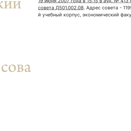
19 июня 2007 года в 15:15 в ауд. № 41
ентр биоэкономики и эко-инноваций ЭФ МГУ
Прикрепление
Иностранным студентам
совета Д501.002.08
. Адрес совета - 11
Закрепление
й учебный корпус, экономический факу
стажировка и трудоустройство
Контакты
Информационные ре
мического факультета»
ствия трудоустройству
Читальный зал
я: «Экономика»
ытия / мероприятия
Электронные и цифровы
Издания факультета
Учебная полка
Информационно-аналити