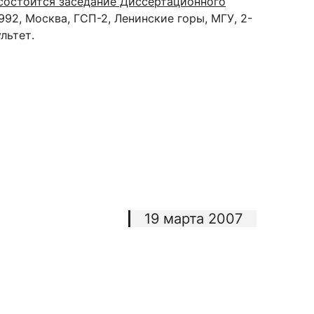
3 состоится заседание Диссертационного
9992, Москва, ГСП-2, Ленинские горы, МГУ, 2-
льтет.
сурсы
ИИ в образовании
Студентам
е базы
Преподавателям
ческий отдел
19 марта 2007