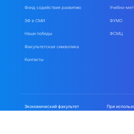
Фонд содействия развитию
Учебно-мет
ЭФ в СМИ
ФУМО
Наши победы
ФСМЦ
Факультетская символика
Контакты
Экономический факультет
При использ
МГУ имени М.В.Ломоносова
сайте, ссылк
Политика об
© 1996-2026