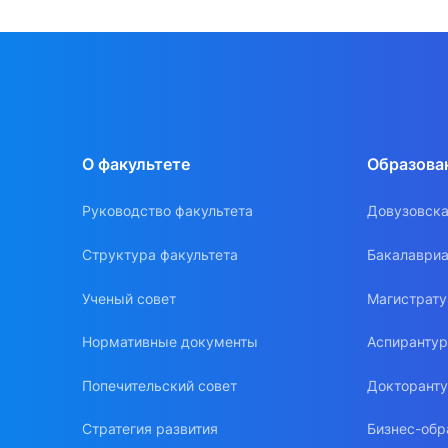
О факультете
Образова
Руководство факультета
Довузовска
Структура факультета
Бакалавриа
Ученый совет
Магистрат
Нормативные документы
Аспиранту
Попечительский совет
Докторант
Стратегия развития
Бизнес-обр