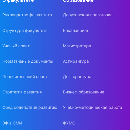
О факультете
Образование
Руководство факультета
Довузовская подготовка
Структура факультета
Бакалавриат
Ученый совет
Магистратура
Нормативные документы
Аспирантура
Попечительский совет
Докторантура
Стратегия развития
Бизнес-образование
Фонд содействия развитию
Учебно-методическая работа
ЭФ в СМИ
ФУМО