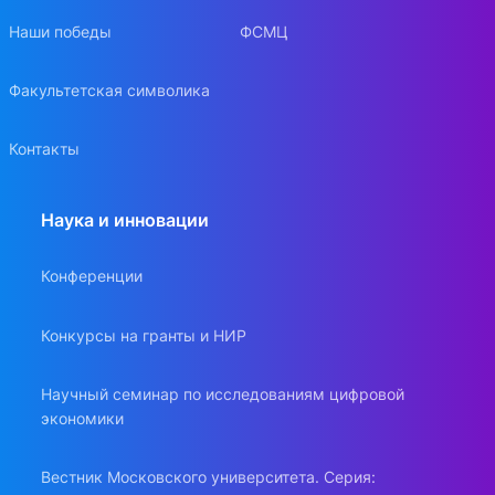
Наши победы
ФСМЦ
Факультетская символика
Контакты
Наука и инновации
Конференции
Конкурсы на гранты и НИР
Научный семинар по исследованиям цифровой
экономики
Вестник Московского университета. Серия: