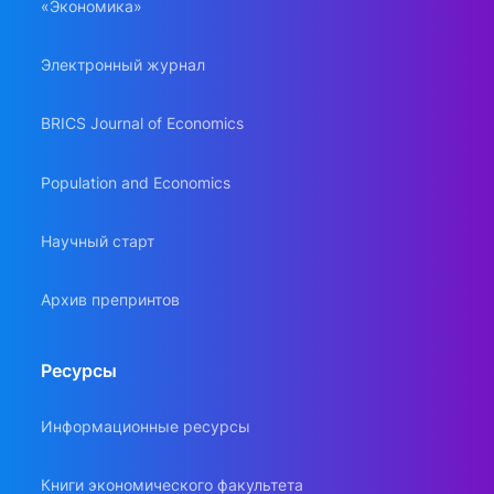
«Экономика»
Электронный журнал
BRICS Journal of Economics
Population and Economics
Научный старт
Архив препринтов
Ресурсы
Информационные ресурсы
Книги экономического факультета