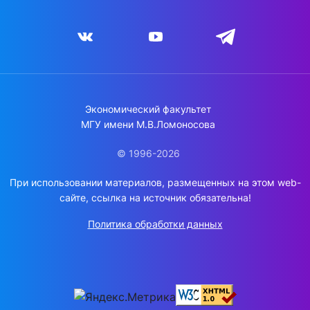
Экономический факультет
МГУ имени М.В.Ломоносова
© 1996-2026
При использовании материалов, размещенных на этом web-
сайте, ссылка на источник обязательна!
Политика обработки данных