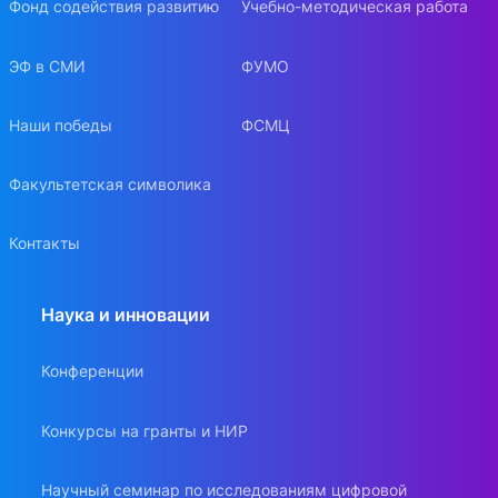
Фонд содействия развитию
Учебно-методическая работа
ЭФ в СМИ
ФУМО
Наши победы
ФСМЦ
Факультетская символика
Контакты
Наука и инновации
Конференции
Конкурсы на гранты и НИР
Научный семинар по исследованиям цифровой