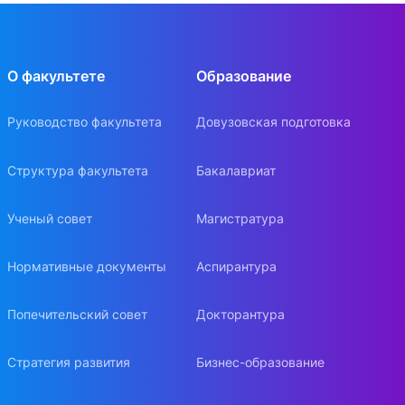
О факультете
Образование
Руководство факультета
Довузовская подготовка
Структура факультета
Бакалавриат
Ученый совет
Магистратура
Нормативные документы
Аспирантура
Попечительский совет
Докторантура
Стратегия развития
Бизнес-образование