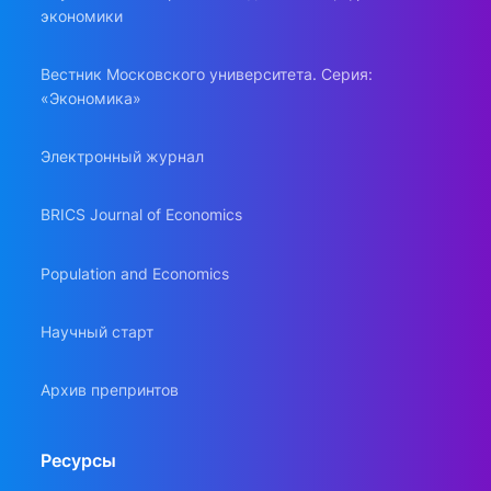
экономики
Вестник Московского университета. Серия:
«Экономика»
Электронный журнал
BRICS Journal of Economics
Population and Economics
Научный старт
Архив препринтов
Ресурсы