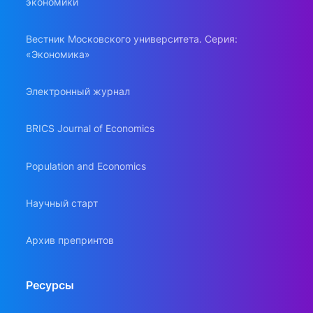
экономики
Вестник Московского университета. Серия:
«Экономика»
Электронный журнал
BRICS Journal of Economics
Population and Economics
Научный старт
Архив препринтов
Ресурсы