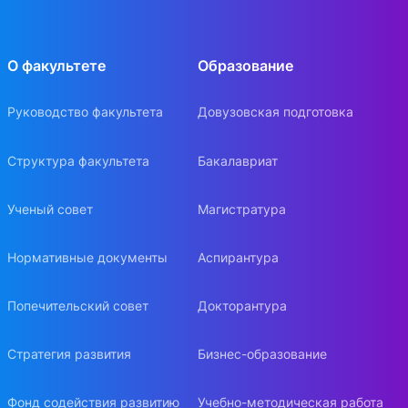
О факультете
Образование
Руководство факультета
Довузовская подготовка
Структура факультета
Бакалавриат
Ученый совет
Магистратура
Нормативные документы
Аспирантура
Попечительский совет
Докторантура
Стратегия развития
Бизнес-образование
Фонд содействия развитию
Учебно-методическая работа