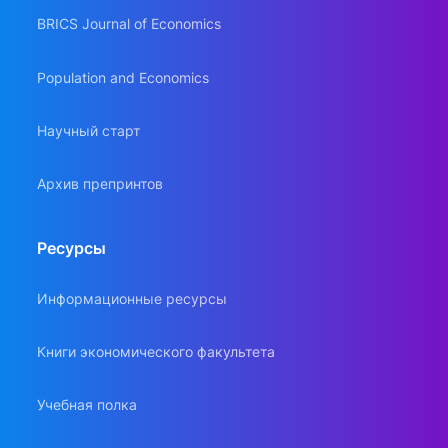
BRICS Journal of Economics
Population and Economics
Научный старт
Архив препринтов
Ресурсы
Информационные ресурсы
Книги экономического факультета
Учебная полка