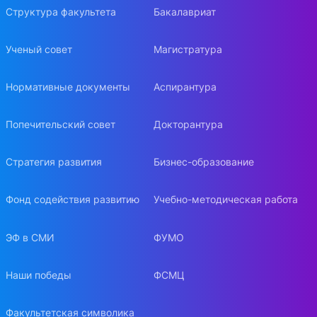
Структура факультета
Бакалавриат
Ученый совет
Магистратура
Нормативные документы
Аспирантура
Попечительский совет
Докторантура
Стратегия развития
Бизнес-образование
Фонд содействия развитию
Учебно-методическая работа
ЭФ в СМИ
ФУМО
Наши победы
ФСМЦ
Факультетская символика