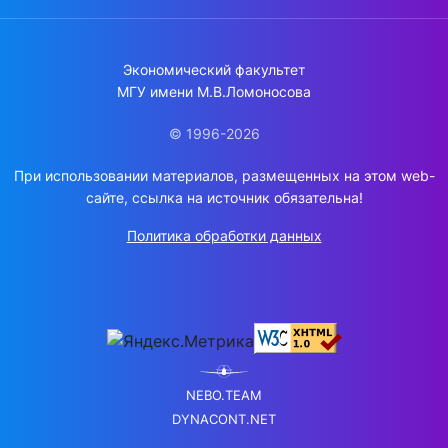
Экономический факультет
МГУ имени М.В.Ломоносова
© 1996-2026
При использовании материалов, размещенных на этом web-
сайте, ссылка на источник обязательна!
Политика обработки данных
NEBO.TEAM
DYNACONT.NET