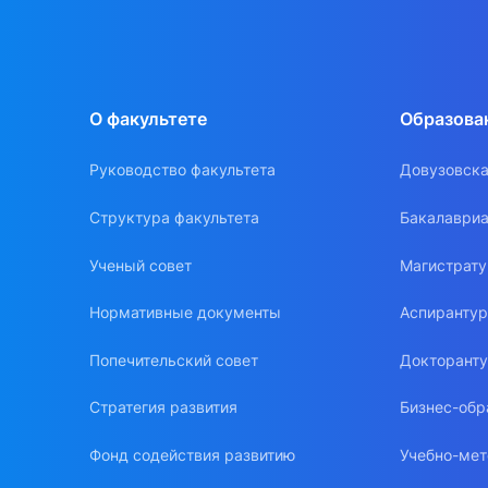
О факультете
Образова
Руководство факультета
Довузовска
Структура факультета
Бакалавриа
Ученый совет
Магистрат
Нормативные документы
Аспиранту
Попечительский совет
Докторант
Стратегия развития
Бизнес-обр
Фонд содействия развитию
Учебно-мет