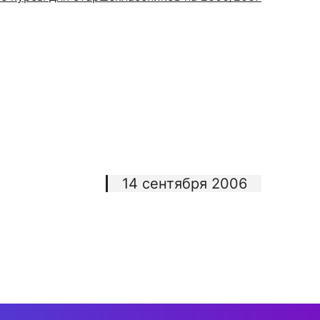
сурсы
ИИ в образовании
Студентам
е базы
Преподавателям
14 сентября 2006
ческий отдел