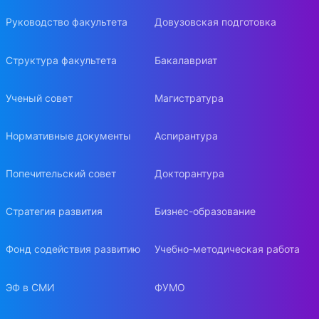
Руководство факультета
Довузовская подготовка
Структура факультета
Бакалавриат
Ученый совет
Магистратура
Нормативные документы
Аспирантура
Попечительский совет
Докторантура
Стратегия развития
Бизнес-образование
Фонд содействия развитию
Учебно-методическая работа
ЭФ в СМИ
ФУМО