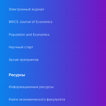
Электронный журнал
BRICS Journal of Economics
Population and Economics
Научный старт
Архив препринтов
Ресурсы
Информационные ресурсы
Книги экономического факультета