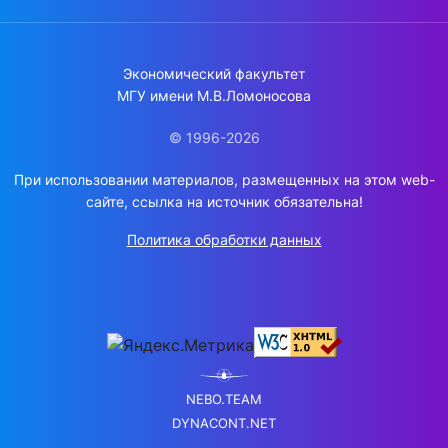
Экономический факультет
МГУ имени М.В.Ломоносова
© 1996-2026
При использовании материалов, размещенных на этом web-
сайте, ссылка на источник обязательна!
Политика обработки данных
NEBO.TEAM
DYNACONT.NET