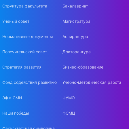
Структура факультета
Бакалавриат
Ученый совет
Магистратура
Нормативные документы
Аспирантура
Попечительский совет
Докторантура
Стратегия развития
Бизнес-образование
Фонд содействия развитию
Учебно-методическая работа
ЭФ в СМИ
ФУМО
Наши победы
ФСМЦ
Факультетская символика