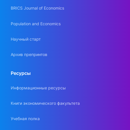
BRICS Journal of Economics
Population and Economics
Научный старт
Архив препринтов
Ресурсы
Информационные ресурсы
Книги экономического факультета
Учебная полка