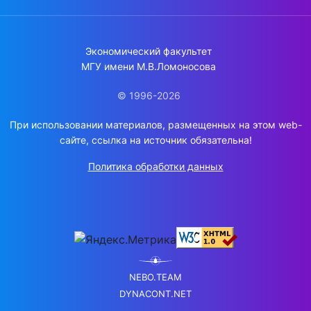
Экономический факультет
МГУ имени М.В.Ломоносова
© 1996-2026
При использовании материалов, размещенных на этом web-
сайте, ссылка на источник обязательна!
Политика обработки данных
NEBO.TEAM
DYNACONT.NET