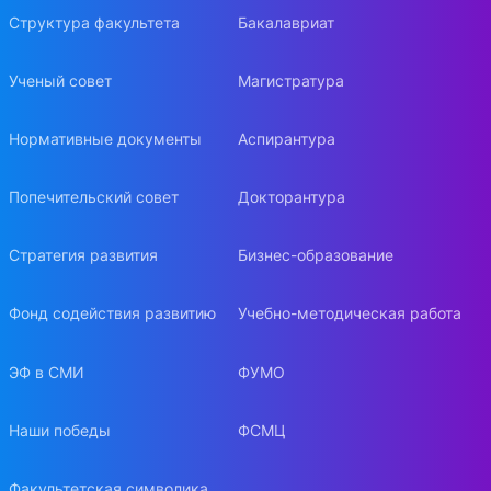
Структура факультета
Бакалавриат
Ученый совет
Магистратура
Нормативные документы
Аспирантура
Попечительский совет
Докторантура
Стратегия развития
Бизнес-образование
Фонд содействия развитию
Учебно-методическая работа
ЭФ в СМИ
ФУМО
Наши победы
ФСМЦ
Факультетская символика