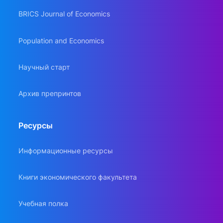
BRICS Journal of Economics
Population and Economics
Научный старт
Архив препринтов
Ресурсы
Информационные ресурсы
Книги экономического факультета
Учебная полка