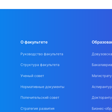
О факультете
Образова
Руководство факультета
Довузовска
Структура факультета
Бакалавриа
Ученый совет
Магистрат
Нормативные документы
Аспиранту
Попечительский совет
Докторант
Стратегия развития
Бизнес-обр