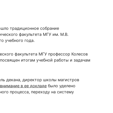
сурсы
ИИ в образовании
рошло традиционное собрание
ческого факультета МГУ им. М.В.
Студентам
о учебного года.
е базы
Преподавателям
еского факультета МГУ профессор Колесов
посвящен итогам учебной работы и задачам
ческий отдел
ль декана, директор школы магистров
внимание в ее докладе
было уделено
ного процесса, переходу на систему