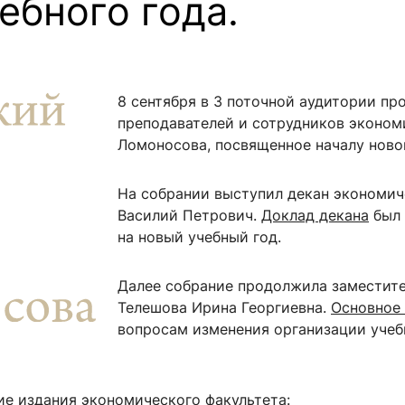
ебного года.
ентр биоэкономики и эко-инноваций ЭФ МГУ
Прикрепление
Иностранным студентам
Закрепление
стажировка и трудоустройство
Контакты
Информационные ре
8 сентября в 3 поточной аудитории п
преподавателей и сотрудников экономи
мического факультета»
ствия трудоустройству
Читальный зал
Ломоносова, посвященное началу новог
я: «Экономика»
ытия / мероприятия
Электронные и цифровы
Издания факультета
На собрании выступил декан экономич
Учебная полка
Василий Петрович.
Доклад декана
был 
на новый учебный год.
Информационно-аналити
Далее собрание продолжила заместите
Телешова Ирина Георгиевна.
Основное 
вопросам изменения организации учеб
е издания экономического факультета: