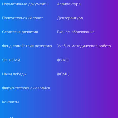
Нормативные документы
Аспирантура
Попечительский совет
Докторантура
Стратегия развития
Бизнес-образование
Фонд содействия развитию
Учебно-методическая работа
ЭФ в СМИ
ФУМО
Наши победы
ФСМЦ
Факультетская символика
Контакты