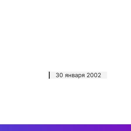
сурсы
ИИ в образовании
Студентам
е базы
Преподавателям
30 января 2002
ческий отдел