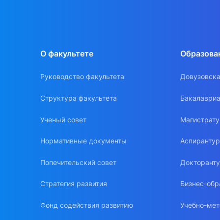
О факультете
Образова
Руководство факультета
Довузовска
Структура факультета
Бакалавриа
Ученый совет
Магистрат
Нормативные документы
Аспиранту
Попечительский совет
Докторант
Стратегия развития
Бизнес-обр
Фонд содействия развитию
Учебно-мет