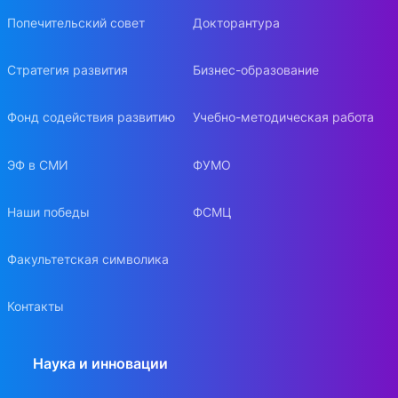
Попечительский совет
Докторантура
Стратегия развития
Бизнес-образование
Фонд содействия развитию
Учебно-методическая работа
ЭФ в СМИ
ФУМО
Наши победы
ФСМЦ
Факультетская символика
Контакты
Наука и инновации