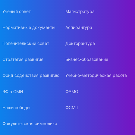
Ученый совет
Магистратура
Нормативные документы
Аспирантура
Попечительский совет
Докторантура
Стратегия развития
Бизнес-образование
Фонд содействия развитию
Учебно-методическая работа
ЭФ в СМИ
ФУМО
Наши победы
ФСМЦ
Факультетская символика