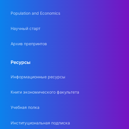
Population and Economics
Научный старт
Архив препринтов
Ресурсы
Информационные ресурсы
Книги экономического факультета
Учебная полка
Институциональная подписка