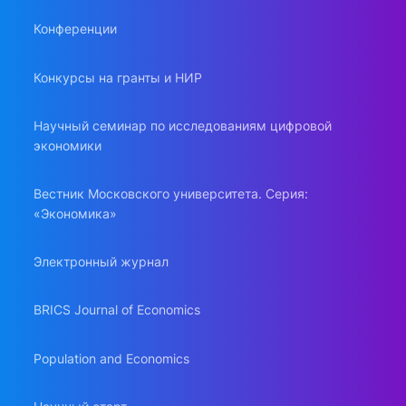
Конференции
Конкурсы на гранты и НИР
Научный семинар по исследованиям цифровой
экономики
Вестник Московского университета. Серия:
«Экономика»
Электронный журнал
BRICS Journal of Economics
Population and Economics