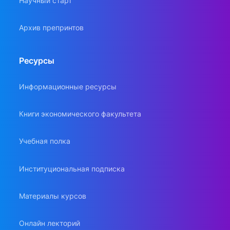
Научный старт
Архив препринтов
Ресурсы
Информационные ресурсы
Книги экономического факультета
Учебная полка
Институциональная подписка
Материалы курсов
Онлайн лекторий