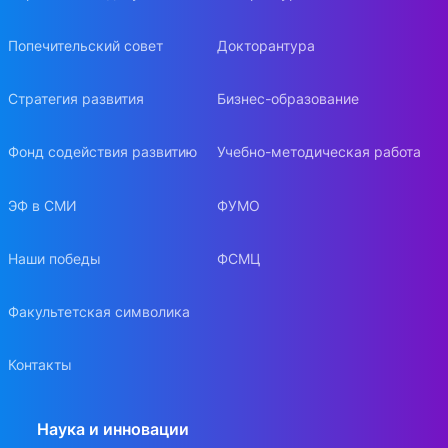
Попечительский совет
Докторантура
Стратегия развития
Бизнес-образование
Фонд содействия развитию
Учебно-методическая работа
ЭФ в СМИ
ФУМО
Наши победы
ФСМЦ
Факультетская символика
Контакты
Наука и инновации