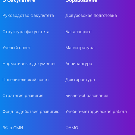
О факультете
Образование
Руководство факультета
Довузовская подготовка
Структура факультета
Бакалавриат
Ученый совет
Магистратура
Нормативные документы
Аспирантура
Попечительский совет
Докторантура
Стратегия развития
Бизнес-образование
Фонд содействия развитию
Учебно-методическая работа
ЭФ в СМИ
ФУМО