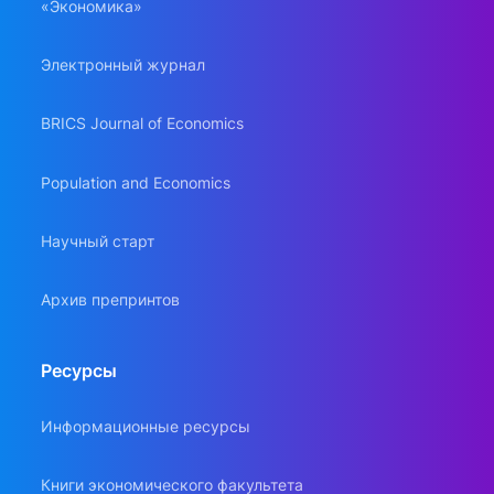
«Экономика»
Электронный журнал
BRICS Journal of Economics
Population and Economics
Научный старт
Архив препринтов
Ресурсы
Информационные ресурсы
Книги экономического факультета