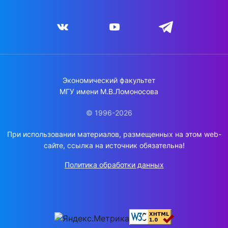
Экономический факультет
МГУ имени М.В.Ломоносова
© 1996-2026
При использовании материалов, размещенных на этом web-
сайте, ссылка на источник обязательна!
Политика обработки данных