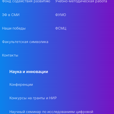
Фонд содействия развитию
Учебно-методическая работа
ЭФ в СМИ
ФУМО
Наши победы
ФСМЦ
Факультетская символика
Контакты
Наука и инновации
Конференции
Конкурсы на гранты и НИР
Научный семинар по исследованиям цифровой