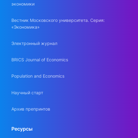
экономики
Вестник Московского университета. Серия:
«Экономика»
Электронный журнал
BRICS Journal of Economics
Population and Economics
Научный старт
Архив препринтов
Ресурсы