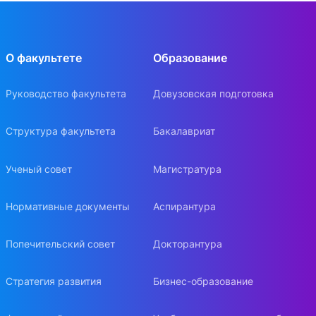
О факультете
Образование
Руководство факультета
Довузовская подготовка
Структура факультета
Бакалавриат
Ученый совет
Магистратура
Нормативные документы
Аспирантура
Попечительский совет
Докторантура
Стратегия развития
Бизнес-образование