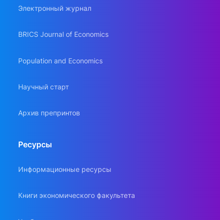
Электронный журнал
BRICS Journal of Economics
Population and Economics
Научный старт
Архив препринтов
Ресурсы
Информационные ресурсы
Книги экономического факультета