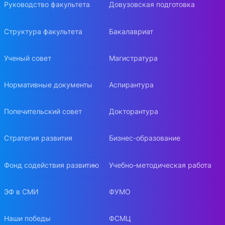
Руководство факультета
Довузовская подготовка
Структура факультета
Бакалавриат
Ученый совет
Магистратура
Нормативные документы
Аспирантура
Попечительский совет
Докторантура
Стратегия развития
Бизнес-образование
Фонд содействия развитию
Учебно-методическая работа
ЭФ в СМИ
ФУМО
Наши победы
ФСМЦ