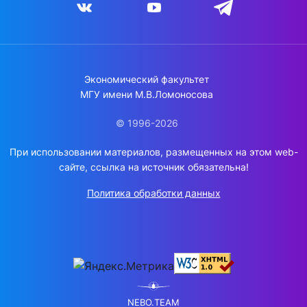
Экономический факультет
МГУ имени М.В.Ломоносова
© 1996-2026
При использовании материалов, размещенных на этом web-
сайте, ссылка на источник обязательна!
Политика обработки данных
NEBO.TEAM