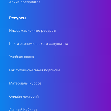
Архив препринтов
Ресурсы
Информационные ресурсы
Книги экономического факультета
Учебная полка
Институциональная подписка
Материалы курсов
Онлайн лекторий
Личный Кабинет