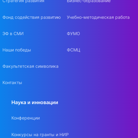
Стратегия развития
Бизнес-образование
Фонд содействия развитию
Учебно-методическая работа
ЭФ в СМИ
ФУМО
Наши победы
ФСМЦ
Факультетская символика
Контакты
Наука и инновации
Конференции
Конкурсы на гранты и НИР