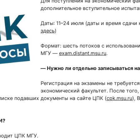
Для поступления на экономический фа
ентр биоэкономики и эко-инноваций ЭФ МГУ
Прикрепление
Иностранным студентам
дополнительное вступительное испыта
Закрепление
Даты: 11–24 июля (даты и время сдачи
стажировка и трудоустройство
Контакты
Информационные ре
здесь
)
мического факультета»
ствия трудоустройству
Читальный зал
Формат: шесть потоков с использован
МГУ —
exam.distant.msu.ru
.
я: «Экономика»
ытия / мероприятия
Электронные и цифровы
Издания факультета
— Нужно ли отдельно записываться н
Учебная полка
Регистрация на экзамены не требуется
Информационно-аналити
экономический факультет. После того, 
списке подавших документы на сайте ЦПК (
cpk.msu.ru
),
И?
зводит ЦПК МГУ.