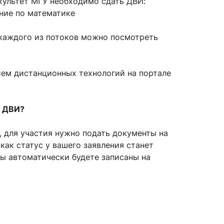
культет МГУ необходимо сдать ДВИ:
ние по математике
 каждого из потоков можно посмотреть
сурсы
ИИ в образовании
Студентам
ием дистанционных технологий на портале
е базы
Преподавателям
а ДВИ?
, для участия нужно подать документы на
ческий отдел
как статус у вашего заявления станет
 Вы автоматически будете записаны на