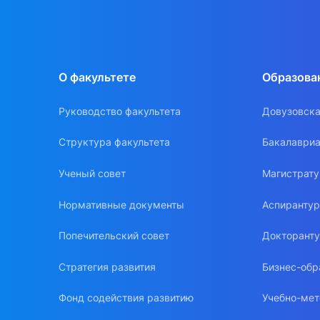
О факультете
Образова
Руководство факультета
Довузовска
Структура факультета
Бакалавриа
Ученый совет
Магистрат
Нормативные документы
Аспиранту
Попечительский совет
Докторант
Стратегия развития
Бизнес-обр
Фонд содействия развитию
Учебно-мет