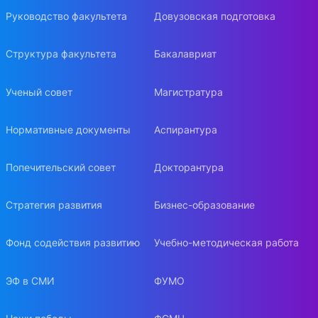
Руководство факультета
Довузовская подготовка
Структура факультета
Бакалавриат
Ученый совет
Магистратура
Нормативные документы
Аспирантура
Попечительский совет
Докторантура
Стратегия развития
Бизнес-образование
Фонд содействия развитию
Учебно-методическая работа
ЭФ в СМИ
ФУМО