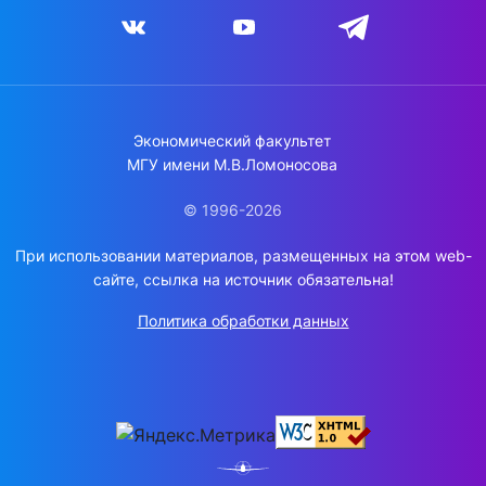
Экономический факультет
МГУ имени М.В.Ломоносова
© 1996-2026
При использовании материалов, размещенных на этом web-
сайте, ссылка на источник обязательна!
Политика обработки данных