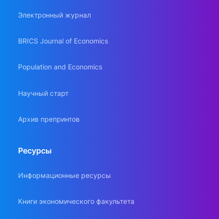
Электронный журнал
BRICS Journal of Economics
Population and Economics
Научный старт
Архив препринтов
Ресурсы
Информационные ресурсы
Книги экономического факультета