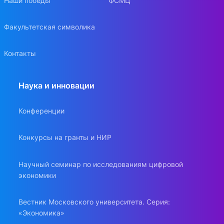
Наши победы
ФСМЦ
Факультетская символика
Контакты
Наука и инновации
Конференции
Конкурсы на гранты и НИР
Научный семинар по исследованиям цифровой
экономики
Вестник Московского университета. Серия:
«Экономика»