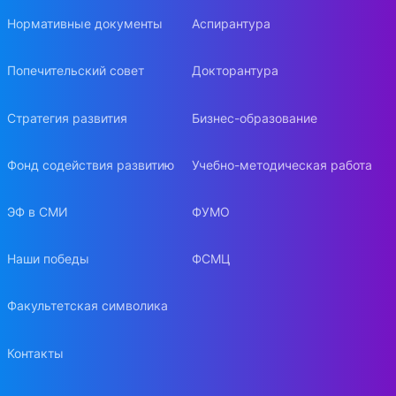
Нормативные документы
Аспирантура
Попечительский совет
Докторантура
Стратегия развития
Бизнес-образование
Фонд содействия развитию
Учебно-методическая работа
ЭФ в СМИ
ФУМО
Наши победы
ФСМЦ
Факультетская символика
Контакты