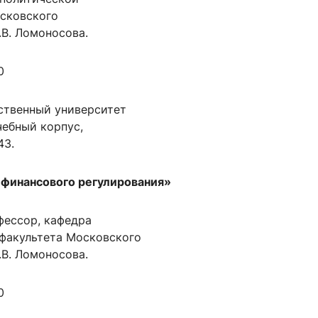
сковского
.В. Ломоносова.
0
ственный университет
учебный корпус,
43.
и финансового регулирования»
офессор, кафедра
факультета Московского
.В. Ломоносова.
0