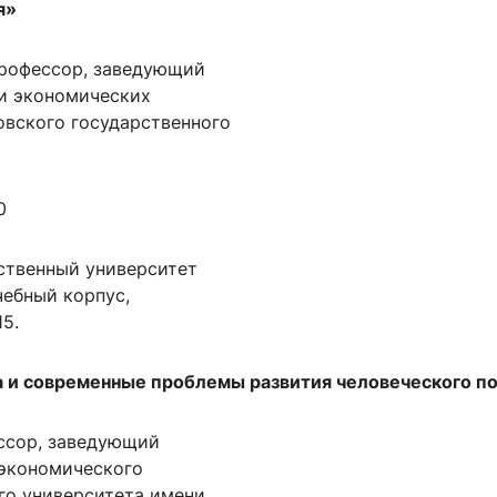
я»
, профессор, заведующий
 и экономических
вского государственного
0
ственный университет
учебный корпус,
15.
 и современные проблемы развития человеческого п
фессор, заведующий
экономического
го университета имени