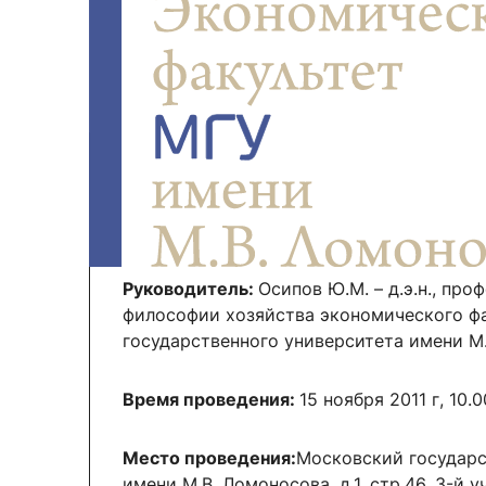
Новости / события / мероприятия
Совет Молодых Ученых
Ц
Оплата обучения онлайн
Научный старт
Межфакультетские курсы
Журналы
Практика, 
Курсы
Электронный журнал «Научные исследования эконо
Служба содей
Расписание
Журнал «Вестник Московского университета». Сери
Новости / соб
Часто задаваемые вопросы
Электронный журнал «Население и экономика»
Новости / события / мероприятия
BRICS Journal of Economics
Руководитель:
Осипов Ю.М. – д.э.н., про
философии хозяйства экономического ф
государственного университета имени М
Время проведения:
15 ноября 2011 г, 10.0
Место проведения:
Московский государс
имени М.В. Ломоносова, д.1. стр.46, 3-й 