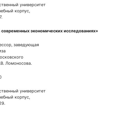
ственный университет
учебный корпус,
7.
 современных экономических исследованиях»
офессор, заведующая
иза
осковского
.В. Ломоносова.
0
ственный университет
учебный корпус,
29.