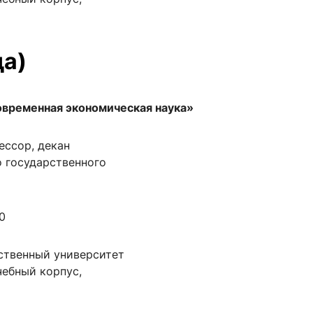
да)
овременная экономическая наука»
фессор, декан
 государственного
0
ственный университет
учебный корпус,