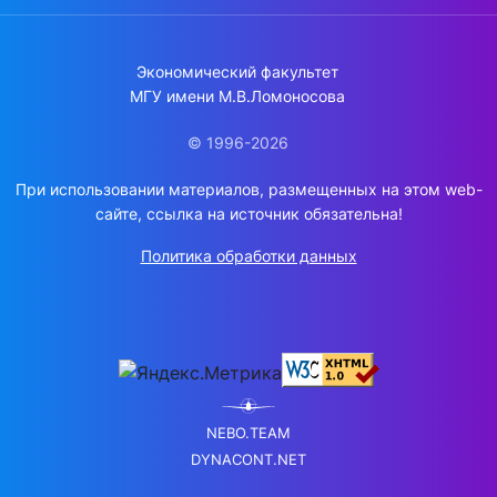
Экономический факультет
МГУ имени М.В.Ломоносова
© 1996-2026
При использовании материалов, размещенных на этом web-
сайте, ссылка на источник обязательна!
Политика обработки данных
NEBO.TEAM
DYNACONT.NET