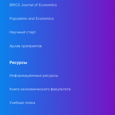
BRICS Journal of Economics
Population and Economics
Научный старт
Архив препринтов
Ресурсы
Информационные ресурсы
Книги экономического факультета
Учебная полка