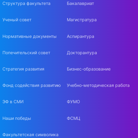
Структура факультета
Бакалавриат
Ученый совет
Магистратура
Нормативные документы
Аспирантура
Попечительский совет
Докторантура
Стратегия развития
Бизнес-образование
Фонд содействия развитию
Учебно-методическая работа
ЭФ в СМИ
ФУМО
Наши победы
ФСМЦ
Факультетская символика