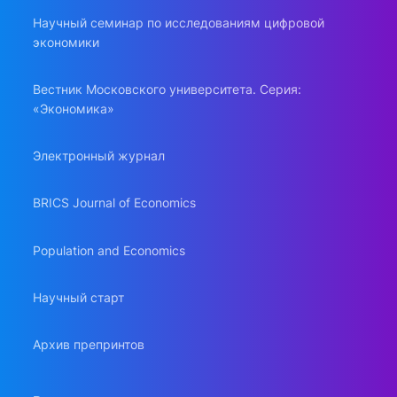
Научный семинар по исследованиям цифровой
экономики
Вестник Московского университета. Серия:
«Экономика»
Электронный журнал
BRICS Journal of Economics
Population and Economics
Научный старт
Архив препринтов