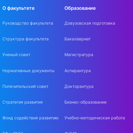
О факультете
Образование
Руководство факультета
Довузовская подготовка
Структура факультета
Бакалавриат
Ученый совет
Магистратура
Нормативные документы
Аспирантура
Попечительский совет
Докторантура
Стратегия развития
Бизнес-образование
Фонд содействия развитию
Учебно-методическая работа