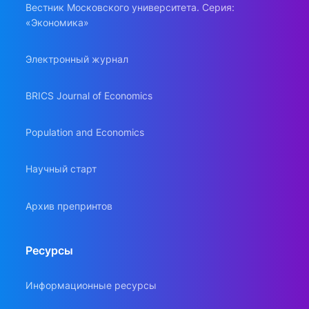
Вестник Московского университета. Серия:
«Экономика»
Электронный журнал
BRICS Journal of Economics
Population and Economics
Научный старт
Архив препринтов
Ресурсы
Информационные ресурсы