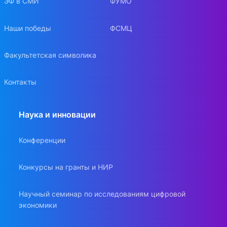
ЭФ в СМИ
ФУМО
Наши победы
ФСМЦ
Факультетская символика
Контакты
Наука и инновации
Конференции
Конкурсы на гранты и НИР
Научный семинар по исследованиям цифровой
экономики